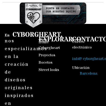
CYBORGHEART,
En
EXPLORAR
CONTACT
nos
Correo
Home
electrónico
Cyborgheart
especializamos
Proyectos
en la
info@cyborgheart.
Bocetos
creación
Ubicación
Street looks
de
Barcelona
diseños
originales
inspirados
en